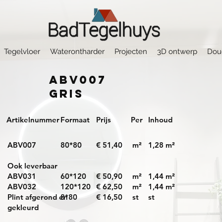
Tegelvloer
Waterontharder
Projecten
3D ontwerp
Dou
ABV007
Gris
Artikelnummer
Formaat
Prijs
Per
Inhoud
ABV007
80*80
€ 51,40
m²
1,28 m²
Ook leverbaar
ABV031
60*120
€ 50,90
m²
1,44 m²
ABV032
120*120
€ 62,50
m²
1,44 m²
Plint afgerond en
8*80
€ 16,50
st
st
gekleurd