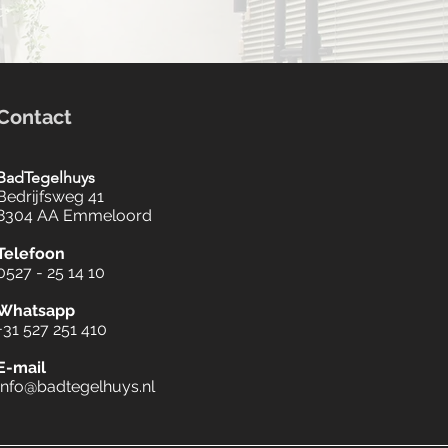
Contact
BadTegelhuys
Bedrijfsweg 41
8304 AA Emmeloord
Telefoon
0527 - 25 14 10
Whatsapp
+31 527 251 410
E-mail
Info@badtegelhuys.nl