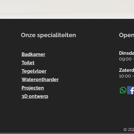
Onze specialiteiten
Open
Dinsda
Badkamer
09:00 
Toilet
Zater
Tegelvloer
10:00 
Waterontharder
Projecten
3D ontwerp
© 202