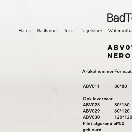
Home
Badkamer
Toilet
Tegelvloer
Waterontha
ABV0
Nero
Artikelnummer
Formaat
ABV011
80*80
Ook leverbaar
ABV028
80*160
ABV029
60*120
ABV030
120*12
Plint afgerond en
8*80
gekleurd