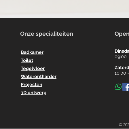
Onze specialiteiten
Open
Dinsda
Badkamer
09:00 
Toilet
Zater
Tegelvloer
10:00 
Waterontharder
Projecten
3D ontwerp
© 202