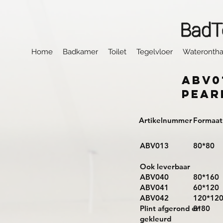
Home
Badkamer
Toilet
Tegelvloer
Waterontha
ABV0
Pear
Artikelnummer
Formaat
ABV013
80*80
Ook leverbaar
ABV040
80*160
ABV041
60*120
ABV042
120*12
Plint afgerond en
8*80
gekleurd