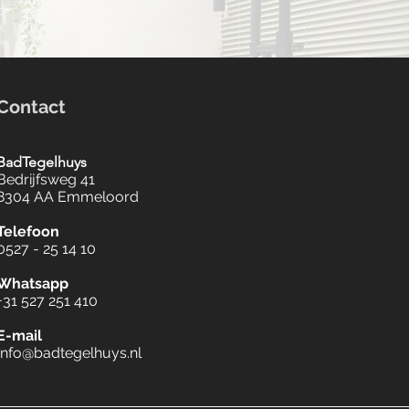
Contact
BadTegelhuys
Bedrijfsweg 41
8304 AA Emmeloord
Telefoon
0527 - 25 14 10
Whatsapp
+31 527 251 410
E-mail
Info@badtegelhuys.nl