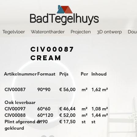
Tegelvloer
Waterontharder
Projecten
3D ontwerp
Dou
CIV00087
Cream
Artikelnummer
Formaat
Prijs
Per
Inhoud
CIV00087
90*90
€ 56,00
m²
1,62 m²
Ook leverbaar
CIV00097
60*60
€ 46,44
m²
1,08 m²
CIV00088
60*120
€ 52,00
m²
1,44 m²
Plint afgerond en
8*90
€ 17,50
st
st
gekleurd