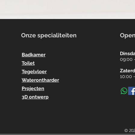
Onze specialiteiten
Open
Dinsda
Badkamer
09:00 
Toilet
Zater
Tegelvloer
10:00 
Waterontharder
Projecten
3D ontwerp
© 202