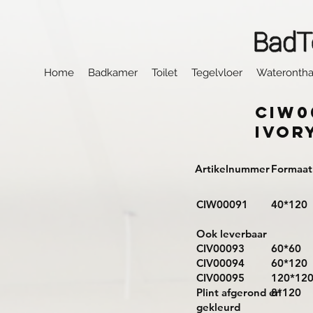
Home
Badkamer
Toilet
Tegelvloer
Waterontha
CIW0
Ivor
Artikelnummer
Formaat
CIW00091
40*120
Ook leverbaar
CIV00093
60*60
CIV00094
60*120
CIV00095
120*12
Plint afgerond en
8*120
gekleurd