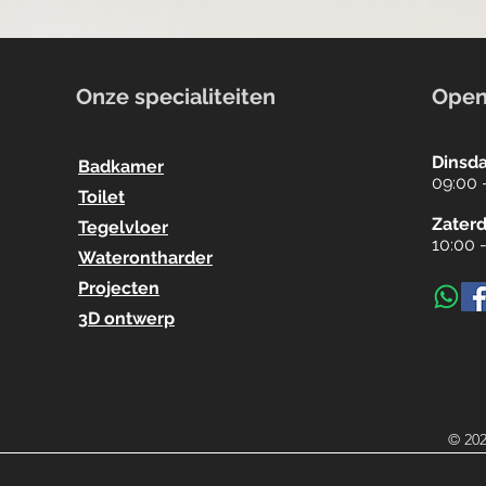
Onze specialiteiten
Open
Dinsda
Badkamer
09:00 
Toilet
Zater
Tegelvloer
10:00 
Waterontharder
Projecten
3D ontwerp
© 202