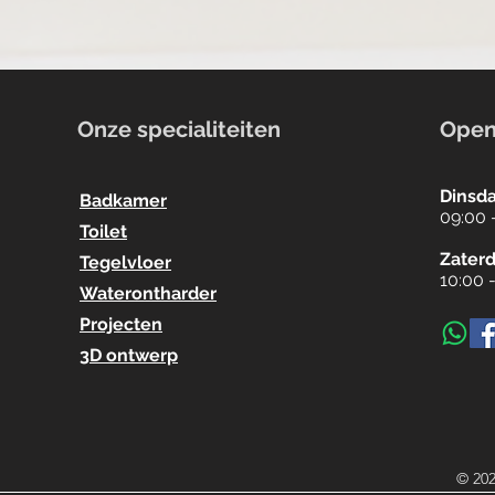
Onze specialiteiten
Open
Dinsda
Badkamer
09:00 
Toilet
Zater
Tegelvloer
10:00 
Waterontharder
Projecten
3D ontwerp
© 202