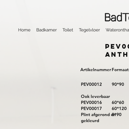
Home
Badkamer
Toilet
Tegelvloer
Waterontha
PEV0
Anth
Artikelnummer
Formaat
PEV00012
90*90
Ook leverbaar
PEV00016
60*60
PEV00017
60*120
Plint afgerond en
8*90
gekleurd