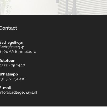
Contact
BadTegelhuys
Bedrijfsweg 41
8304 AA Emmeloord
Telefoon
0527 - 25 14 10
Whatsapp
+31 527 251 410
E-mail
Info@badtegelhuys.nl