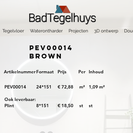
Tegelvloer
Waterontharder
Projecten
3D ontwerp
Dou
PEV00014
Brown
Artikelnummer
Formaat
Prijs
Per
Inhoud
PEV00014
24*151
€ 72,88
m²
1,09 m²
Ook leverbaar:
Plint
8*151
€ 18,50
st
st